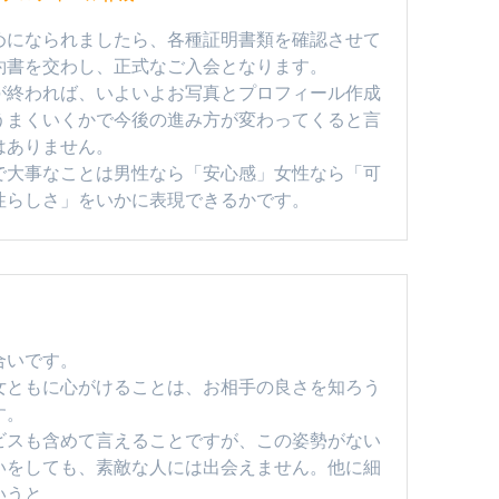
めになられましたら、各種証明書類を確認させて
約書を交わし、正式なご入会となります。
が終われば、いよいよお写真とプロフィール作成
うまくいくかで今後の進み方が変わってくると言
はありません。
で大事なことは男性なら「安心感」女性なら「可
性らしさ」をいかに表現できるかです。
合いです。
女ともに心がけることは、お相手の良さを知ろう
す。
ビスも含めて言えることですが、この姿勢がない
いをしても、素敵な人には出会えません。他に細
いうと