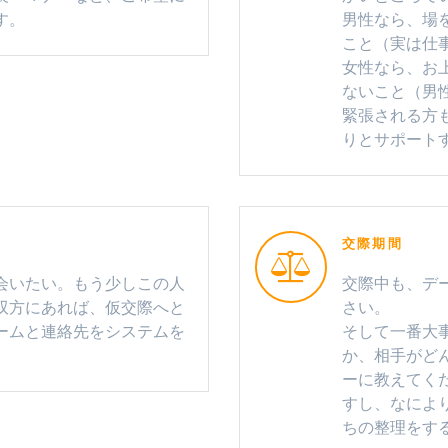
す。
男性なら、場
こと（実は仕
女性なら、お
ないこと（男
緊張される方
りとサポート
交際期間
会いたい。もう少しこの人
交際中も、デ
双方にあれば、仮交際へと
さい。
ームと連絡先をシステムを
そして一番大
か、相手がど
ーに教えてく
すし、なによ
ちの整理をす