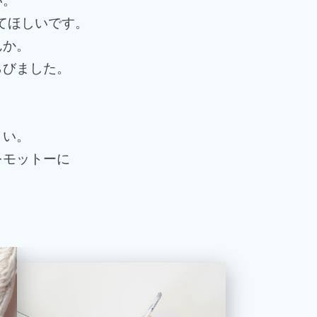
ってほしいです。
んか。
らびました。
さい。
をモットーに