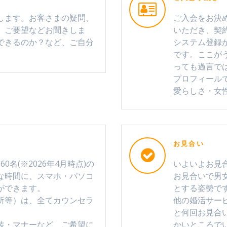
します。お客さまの疑問、
ご入会をお決
、ご要望などお聞きしま
いただき、契
できるのか？など、ご自分
システム登録
です。ここが
っても過言で
プロフィール
愛らしさ・女
お見合い
0名(※2026年4月時点)の
いよいよお見
な時間に、スマホ・パソコ
お見合いで男
ができます。
とする姿勢で
所等）は、全てカウンセラ
他の婚活サー
と何回お見合
装・マナーなど、ご希望に
かいところで